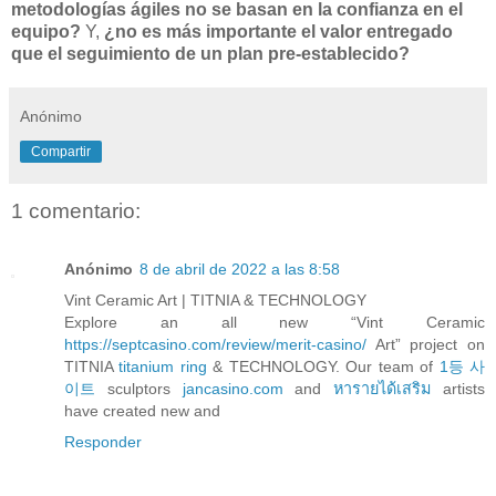
metodologías ágiles no se basan en la confianza en el
equipo?
Y,
¿no es más importante el valor entregado
que el seguimiento de un plan pre-establecido?
Anónimo
Compartir
1 comentario:
Anónimo
8 de abril de 2022 a las 8:58
Vint Ceramic Art | TITNIA & TECHNOLOGY
Explore an all new “Vint Ceramic
https://septcasino.com/review/merit-casino/
Art” project on
TITNIA
titanium ring
& TECHNOLOGY. Our team of
1등 사
이트
sculptors
jancasino.com
and
หารายได้เสริม
artists
have created new and
Responder