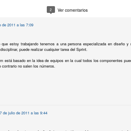
2
Ver comentarios
 Mantenimientos, 2a entrega de #elAgileCoachR
io de 2011 a las 7:09
ega de El Agile Coach Responde, respondo a la pregunta:
"¿Se p
icaciones?"
.
podrás ver mi respuesta:
o que estoy trabajando tenemos a una persona especializada en diseño y m
disciplinar, puede realizar cualquier tarea del Sprint.
 está basado en la idea de equipos en la cual todos los componentes puede
o contrario no salen los números.
7 de julio de 2011 a las 9:44