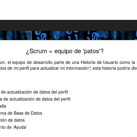
r qué apoyar el proyecto "Despegar con Scrum"?
¿Scrum = equipo de 'patos'?
ado en kickstarter un
proyecto para lograr el apoyo de la comunidad
um, el equipo de desarrollo parte de una Historia de Usuario como la 
"Despegar con Scrum"
.
tos de mi perfil para actualizar mi información"
; esta historia podría di
rata de una guía donde os mostraré a modo de
asos para iniciar un proyecto Scrum a partir de una
n producto que queremos desarrollar que, si bien
 de actualización de datos del perfil
por paso, nace con la idea de que os sirva como
na serie de cuestiones que creo que son realmente
ca de actualización de datos del perfil
cuenta a la hora de lanzar un proyecto de estas
alla
uema de Base de Datos
ción de datos
 las cuales podrías estar interesado en apoyar con
to de publicación del libro "Despegar con Scrum". A
nto de 'Ayuda'
unos ejemplos: