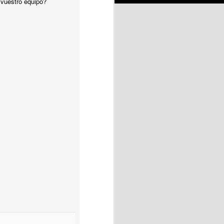
vuestro equipo?
, envíala por email a
puestas
scrum
ranz