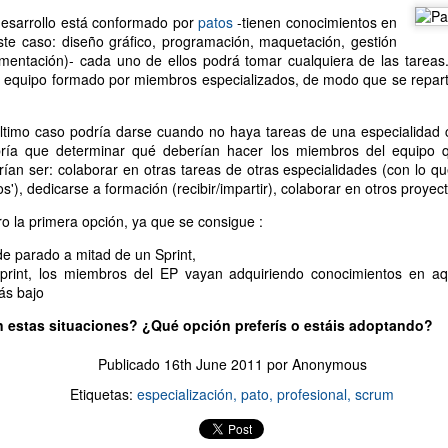
recompensa.
desarrollo está conformado por
patos
-tienen conocimientos en
mi cabeza me ha dicho que lo haga.
ste caso: diseño gráfico, programación, maquetación, gestión
del libro realmente me interesa.
mentación)- cada uno de ellos podrá tomar cualquiera de las tarea
 a un curso/taller/charla de Raúl Herranz y creo que
n equipo formado por miembros especializados, de modo que se repart
acidad de comunicación.
a pasta".
último caso podría darse cuando no haya tareas de una especialida
el libro de "En busca de la excelencia del código" y
bría que determinar qué deberían hacer los miembros del equipo q
e superarlo.
ían ser: colaborar en otras tareas de otras especialidades (con lo q
do lo "made in Spain".
s'), dedicarse a formación (recibir/impartir), colaborar en otros proyect
z apoya constantemente a la comunidad Ágil en España, y quiero rec
n cuatro, cuatro y dos son seis, seis y dos son ocho y ocho dieciséis.
o la primera opción, ya que se consigue :
el proyecto? ¿Qué razón te ha convencido?
e parado a mitad de un Sprint,
Sprint, los miembros del EP vayan adquiriendo conocimientos en aq
Publicado
20th January 2016
por
Anonymous
ás bajo
Etiquetas:
agile
kickstarter
libro
publicación
scrum
n estas situaciones? ¿Qué opción preferís o estáis adoptando?
Publicado
16th June 2011
por Anonymous
Etiquetas:
especialización
pato
profesional
scrum
1
Ver comentarios