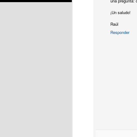
una pregunta:
¡Un saludo!
Raúl
Y recuerda, si tiene
Responder
elAgileCoachResponde@
¡Nos vemos en la próxi
Etiquetas:
agil
Primera
OCT
15