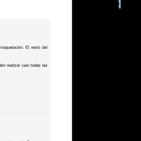
esponde
uede usar Scrum para
aquetación. El resto del
n realizar casi todas las