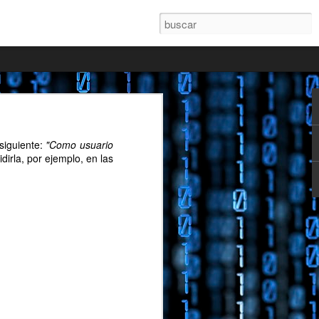
 a la publicación de mi
siguiente:
"Como usuario
vidirla, por ejemplo, en las