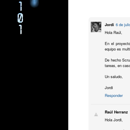
Scrum para
OCT
27
Jordi
6 de jul
En esta segunda entr
Hola Raúl,
mantenimiento de apl
En el siguiente video, 
En el proyect
equipo es multi
De hecho Scrum
tareas, en cas
Un saludo,
Jordi
Responder
Raúl Herranz
Hola Jordi,