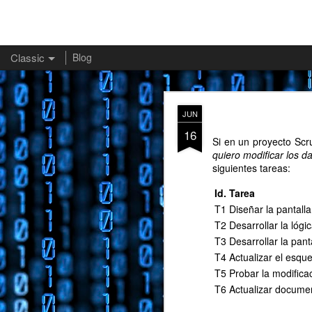
Classic
Blog
¿Po
JAN
JUN
20
16
Recientemente he lanz
Si en un proyecto Scr
segundo libro, titulado
quiero modificar los da
siguientes tareas:
En esta ocasión se t
ejemplo una serie de p
Id.
Tarea
idea embrionaria de u
T1
Diseñar la pantalla
pueden seguirse paso 
recordatorio de toda u
T2
Desarrollar la lógi
importantes tener en 
T3
Desarrollar la pant
características.
T4
Actualizar el esq
T5
Probar la modifica
Hay muchas razones por
tu patrocinio el proyec
T6
Actualizar docume
continuación tienes alg