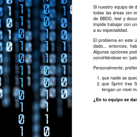
Porque quiero mi 
Si nuestro equipo de 
Porque una voz en 
todas las áreas (en e
Porque la temática 
de BBDD, test y docu
Porque he asistido
impide trabajar con u
tiene una gran cap
a su especialidad.
Porque me sobra "l
El problema en este 
Porque me encantó 
dado... entonces, ha
creo que este pued
Algunas opciones podr
Porque me gusta to
convirtiéndose en 'pato
Porque Raúl Herran
Porque dos y dos so
Personalmente, prefier
¿Te animas a apoyar 
que nadie se qued
que Sprint tras 
tengan un nivel m
¿En tu equipo se da