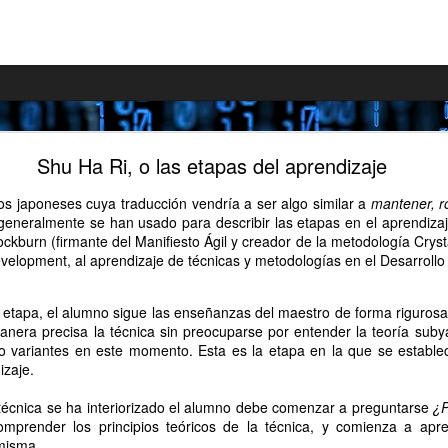
r qué apoyar el proyecto "Despegar con Scrum"?
Shu Ha Ri, o las etapas del aprendizaje
ado en kickstarter un
proyecto para lograr el apoyo de la comunidad
s japoneses cuya traducción vendría a ser algo similar a
mantener, r
"Despegar con Scrum"
.
eneralmente se han usado para describir las etapas en el aprendiza
Cockburn (firmante del Manifiesto Ágil y creador de la metodología Crysta
rata de una guía donde os mostraré a modo de
evelopment, al aprendizaje de técnicas y metodologías en el Desarrollo
asos para iniciar un proyecto Scrum a partir de una
n producto que queremos desarrollar que, si bien
por paso, nace con la idea de que os sirva como
 etapa, el alumno sigue las enseñanzas del maestro de forma rigurosa.
na serie de cuestiones que creo que son realmente
anera precisa la técnica sin preocuparse por entender la teoría suby
cuenta a la hora de lanzar un proyecto de estas
 o variantes en este momento. Esta es la etapa en la que se establec
izaje.
 las cuales podrías estar interesado en apoyar con
técnica se ha interiorizado el alumno debe comenzar a preguntarse
¿P
to de publicación del libro "Despegar con Scrum". A
mprender los principios teóricos de la técnica, y comienza a apr
unos ejemplos:
 misma.