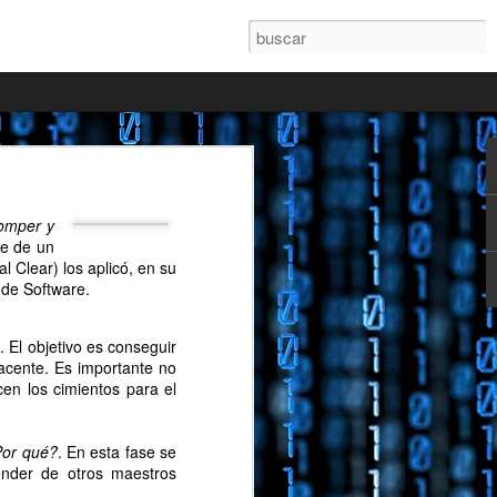
 a la publicación de mi
omper y
je de un
l Clear) los aplicó, en su
 de Software.
 El objetivo es conseguir
acente. Es importante no
en los cimientos para el
or qué?
. En esta fase se
ender de otros maestros