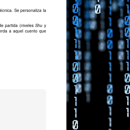
écnica. Se personaliza la
e partida (niveles
Shu
y
uerda a aquel cuento que
ompensarle.