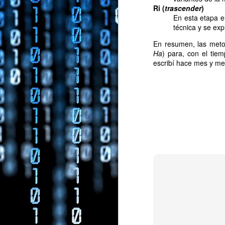
Ri (
trascender
)
Porque quiero mi 
En esta etapa e
Porque una voz en 
técnica y se ex
Porque la temática 
Porque he asistido
En resumen, las meto
tiene una gran cap
Ha
) para, con el tie
Porque me sobra "l
escribí hace mes y me
Porque me encantó 
creo que este pued
Porque me gusta to
Porque Raúl Herran
Porque dos y dos so
¿Te animas a apoyar 