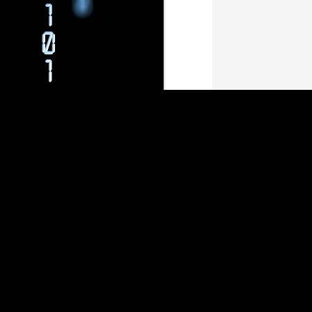
Scrum para
OCT
27
En esta segunda entr
mantenimiento de apl
© Raúl Herra
En el siguiente video, 