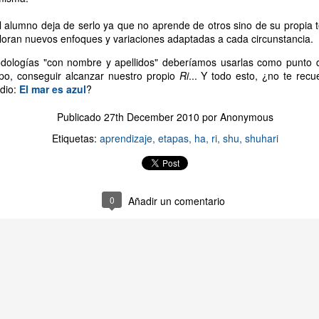
recompensa.
l alumno deja de serlo ya que no aprende de otros sino de su propia t
mi cabeza me ha dicho que lo haga.
ploran nuevos enfoques y variaciones adaptadas a cada circunstancia.
del libro realmente me interesa.
 a un curso/taller/charla de Raúl Herranz y creo que
dologías "con nombre y apellidos" deberíamos usarlas como punto d
acidad de comunicación.
mpo, conseguir alcanzar nuestro propio
Ri
... Y todo esto, ¿no te rec
a pasta".
dio:
El mar es azul
?
el libro de "En busca de la excelencia del código" y
e superarlo.
Publicado
27th December 2010
por Anonymous
do lo "made in Spain".
z apoya constantemente a la comunidad Ágil en España, y quiero rec
Etiquetas:
aprendizaje
etapas
ha
ri
shu
shuhari
n cuatro, cuatro y dos son seis, seis y dos son ocho y ocho dieciséis.
el proyecto? ¿Qué razón te ha convencido?
Publicado
20th January 2016
por
Anonymous
0
Añadir un comentario
Etiquetas:
agile
kickstarter
libro
publicación
scrum
1
Ver comentarios