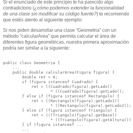
Si el enunciado de este principio te ha parecido algo
contradictorio (
¿cómo podemos extender la funcionalidad
de una clase sin modificar su código fuente?
) te recomiendo
que estés atento al siguiente ejemplo:
Si nos piden desarrollar una clase “Geometria” con un
método “calcularArea” que permita calcular el área de
diferentes figura geométricas, nuestra primera aproximación
podría ser similar a la siguiente:
public class Geometria {
    ...
    public double calcularArea(Figura figura) {
        double ret = 0;
        if (figura istanceof Cuadrado) {
            ret = ((Cuadrado)figura).getLado() 
                    * ((Cuadrado)figura).getLado();
        } else if (figura istanceof Rectangulo) {
            ret = ((Rectangulo)figura).getLado1() 
                    * ((Rectangulo)figura).getLado2();
        } else if (figura istanceof Triangulo) {
            ret = (((Triangulo)figura).getBase() 
                    * ((Triangulo)figura).getAltura())
        } if (figura istanceof ...
        ...