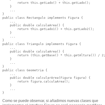
        return this.getLado() + this.getLado();
    }
    ...
}
public class Rectangulo implements Figura {
    ...
    public double calculaArea() {
        return this.getLado1() + this.getLado2();
    }
    ...
}
public class Triangulo implements Figura {
    ...
    public double calculaArea() {
        return (this.getBase() * this.getAltura()) / 2
    }
    ...
}
public class Geometria {
    ...
    public double calcularArea(Figura figura) {
        return figura.calculaArea();
    }
    ...
}
Como se puede observar, si añadimos nuevas clases que