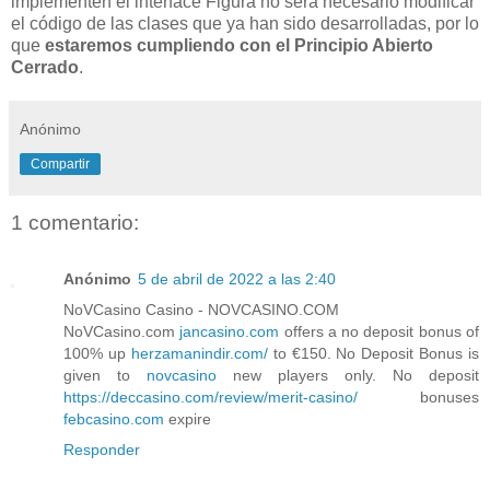
implementen el interface Figura no será necesario modificar
el código de las clases que ya han sido desarrolladas, por lo
que
estaremos cumpliendo con el Principio Abierto
Cerrado
.
Anónimo
Compartir
1 comentario:
Anónimo
5 de abril de 2022 a las 2:40
NoVCasino Casino - NOVCASINO.COM
NoVCasino.com
jancasino.com
offers a no deposit bonus of
100% up
herzamanindir.com/
to €150. No Deposit Bonus is
given to
novcasino
new players only. No deposit
https://deccasino.com/review/merit-casino/
bonuses
febcasino.com
expire
Responder